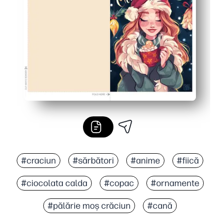
O mulțime de spațiu în interior pentru practica scrisul
Versatil pentru acasă, săli de clasă și prieteni - imprima
#craciun
#sărbători
#anime
#fiică
#ciocolata calda
#copac
#ornamente
#pălărie moș crăciun
#cană