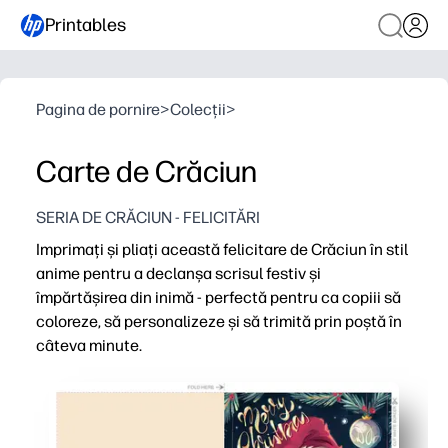
Printables
Pagina de pornire
>
Colecții
>
Carte de Crăciun
SERIA DE CRĂCIUN - FELICITĂRI
Imprimați și pliați această felicitare de Crăciun în stil
anime pentru a declanșa scrisul festiv și
împărtășirea din inimă - perfectă pentru ca copiii să
coloreze, să personalizeze și să trimită prin poștă în
câteva minute.
De ce funcționează:
Tipărire tăiată pe hârtie de dimensiuni litere - fără preg
Arta anime prietenoasă cu copiii atrage scriitori retice