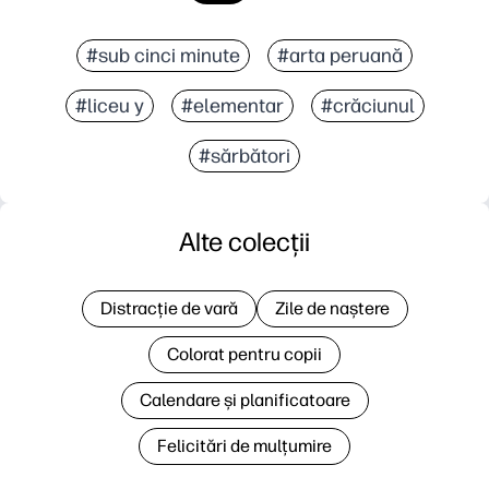
#sub cinci minute
#arta peruană
#liceu y
#elementar
#crăciunul
#sărbători
Alte colecții
Distracție de vară
Zile de naștere
Colorat pentru copii
Calendare și planificatoare
Felicitări de mulțumire