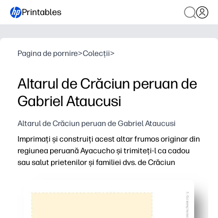
Printables
Pagina de pornire
>
Colecții
>
Altarul de Crăciun peruan de
Gabriel Ataucusi
Altarul de Crăciun peruan de Gabriel Ataucusi
Imprimați și construiți acest altar frumos originar din
regiunea peruană Ayacucho și trimiteți-l ca cadou
sau salut prietenilor și familiei dvs. de Crăciun
De ce funcționează:
Gata în câteva minute - doar imprimați, tăiați, pliați și 
Îmbogățește învățarea - introduci copiilor arta populară
Suvenire prietenoasă cu poșta - trimiteți plat ca o carte,