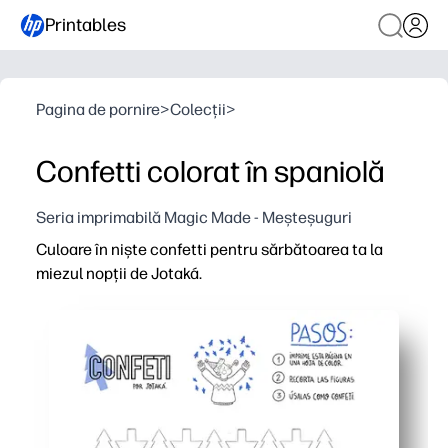
Printables
Pagina de pornire
>
Colecții
>
Confetti colorat în spaniolă
Seria imprimabilă Magic Made - Meșteșuguri
Culoare în niște confetti pentru sărbătoarea ta la
miezul nopții de Jotaká.
De ce funcționează:
Zero-prep - trebuie doar să imprimați și să luați creioan
Îi menține pe copii fericiți concentrați în timpul numără
Se dublează ca decor - colorați, tăiați și folosiți ca ghi
Construiește creativitatea și abilitățile motorii fine într