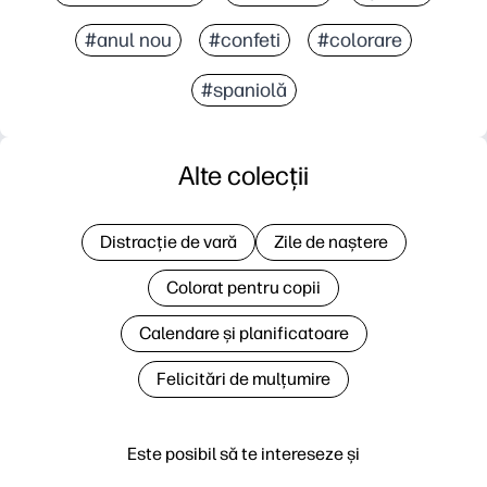
#anul nou
#confeti
#colorare
#spaniolă
Alte colecții
Distracție de vară
Zile de naștere
Colorat pentru copii
Calendare și planificatoare
Felicitări de mulțumire
Este posibil să te intereseze și