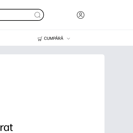
CUMPĂRĂ
Cerneală & Toner
Imprimante
rat