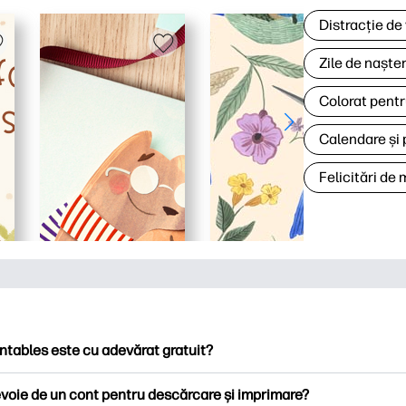
Distracție de
Zile de naște
Colorat pentr
Calendare și 
Felicitări de
ntables este cu adevărat gratuit?
ntables oferă peste 2.500 de imprimabile gratuite pentru descă
voie de un cont pentru descărcare și imprimare?
ați pagini de colorat populare, foi de lucru distractive de învățare,