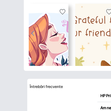
Întrebări frecvente
HP Pri
HP Pri
Am ne
Explor