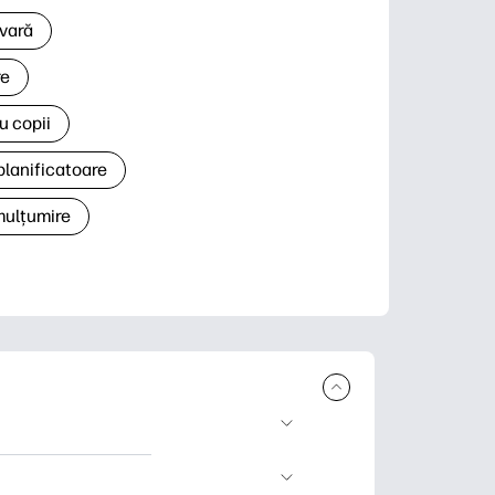
 vară
re
u copii
planificatoare
 mulțumire
rcare și imprimare.
 știri și cărți