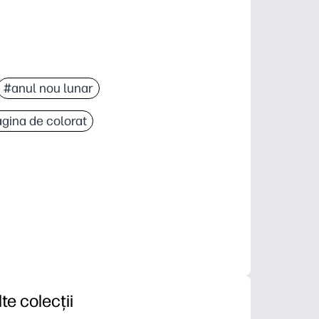
#anul nou lunar
gina de colorat
lte colecții