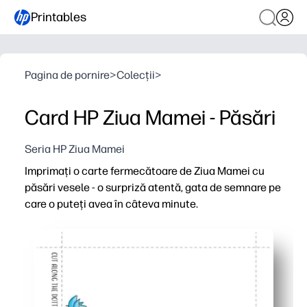
Printables
Pagina de pornire
>
Colecții
>
Card HP Ziua Mamei - Păsări
Seria HP Ziua Mamei
Imprimați o carte fermecătoare de Ziua Mamei cu
păsări vesele - o surpriză atentă, gata de semnare pe
care o puteți avea în câteva minute.
De ce funcționează:
Imprimați, pliați și semnați în câteva minute - nu este 
Potrivit pentru copii, cu interior spațios pentru desene,
Arată lustruit pe hârtie simplă sau carton - funcționea
Perfect pentru mame, bunici și îngrijitori - imprimați su