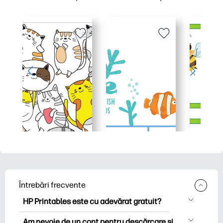
Întrebări frecvente
HP Printables este cu adevărat gratuit?
HP Printables oferă peste 2.500 de
Am nevoie de un cont pentru descărcare și