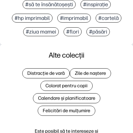
#să te însănătoșești
#inspirație
#hp imprimabil
#imprimabil
#cartelă
#ziua mamei
#flori
#păsări
Alte colecții
Distracție de vară
Zile de naștere
Colorat pentru copii
Calendare și planificatoare
Felicitări de mulțumire
Este posibil să te intereseze și