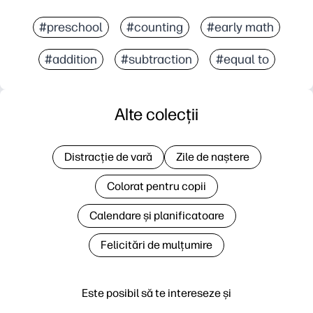
#preschool
#counting
#early math
#addition
#subtraction
#equal to
Alte colecții
Distracție de vară
Zile de naștere
Colorat pentru copii
Calendare și planificatoare
Felicitări de mulțumire
Este posibil să te intereseze și