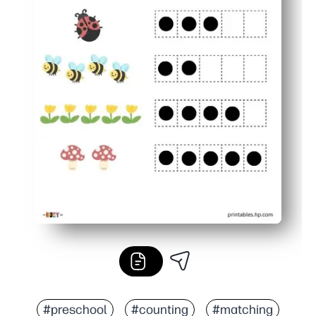
#preschool
#counting
#matching