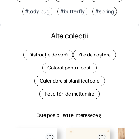
#lady bug
#butterfly
#spring
Alte colecții
Distracție de vară
Zile de naștere
Colorat pentru copii
Calendare și planificatoare
Felicitări de mulțumire
Este posibil să te intereseze și