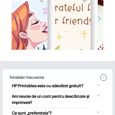
Întrebări frecvente
HP Printables este cu adevărat gratuit?
HP Printables oferă peste 2.500 de
Am nevoie de un cont pentru descărcare și
imprimabile gratuite pentru descărcare
imprimare?
și imprimare. Explorați pagini de colorat
Puteți explora și imprima fără a crea un
populare, foi de lucru distractive de
Ce sunt „preferatele”?