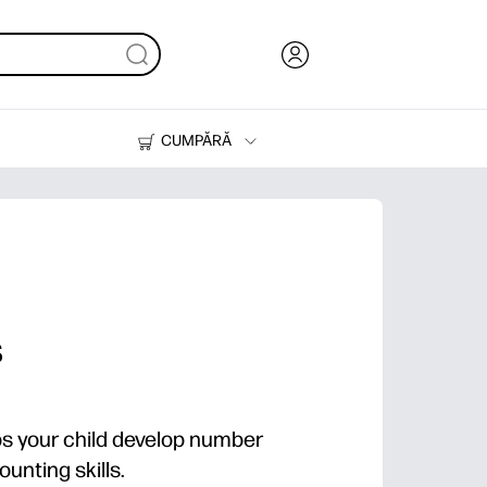
CUMPĂRĂ
Cerneală & Toner
Imprimante
s
lps your child develop number
unting skills.