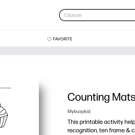
FAVORITE
Counting Mat
Mybusykid
This printable activity he
recognition, ten frame & co