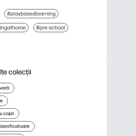
#playbasedlearning
ningathome
#pre-school
lte colecții
 vară
re
u copii
planificatoare