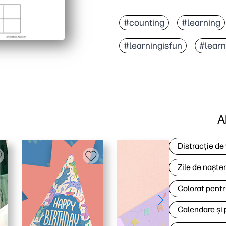
#counting
#learning
#learningisfun
#lear
A
Distracție de
Zile de naște
Colorat pentr
Calendare și 