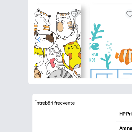
Întrebări frecvente
HP Pri
HP Pri
Am ne
Explor