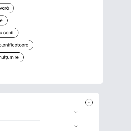
 vară
re
u copii
planificatoare
 mulțumire
rcare și imprimare.
 știri și cărți