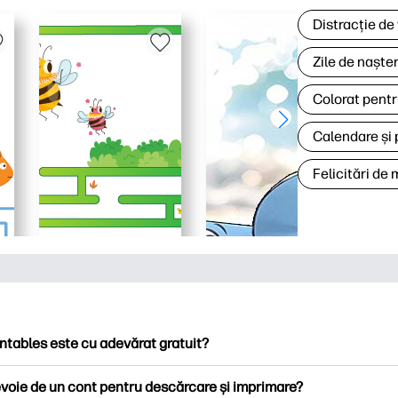
Distracție de
Zile de naște
Colorat pentr
Calendare și 
Felicitări de
ntables este cu adevărat gratuit?
ntables oferă peste 2.500 de imprimabile gratuite pentru descă
voie de un cont pentru descărcare și imprimare?
ați pagini de colorat populare, foi de lucru distractive de învățare,