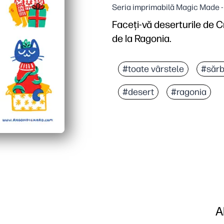
Seria imprimabilă Magic Made 
Faceți-vă deserturile de 
de la Ragonia.
De ce funcționează:
Imprimați, tăiați și lipi
#toate vârstele
#sărb
Adaugă o notă lustruită 
#desert
#ragonia
Meșteșuguri potrivite pen
Perfect pentru petreceri
A