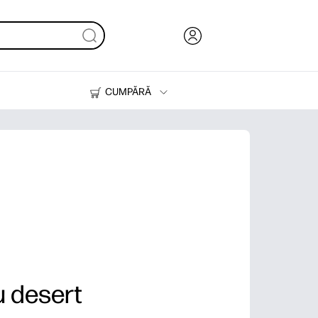
CUMPĂRĂ
Cerneală & Toner
Imprimante
u desert