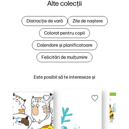
Alte colecții
Distracție de vară
Zile de naștere
Colorat pentru copii
Calendare și planificatoare
Felicitări de mulțumire
Este posibil să te intereseze și