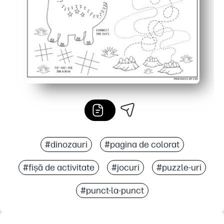
#dinozauri
#pagina de colorat
#fișă de activitate
#jocuri
#puzzle-uri
#punct-la-punct