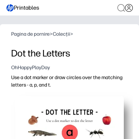
Printables
Pagina de pornire
>
Colecții
>
Dot the Letters
OhHappyPlayDay
Use a dot marker or draw circles over the matching
letters - a, p, and t.