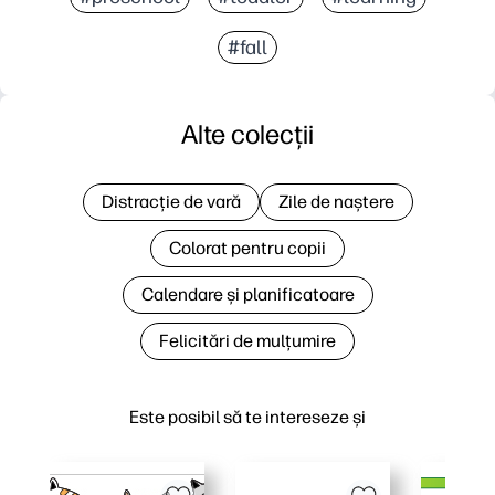
#fall
Alte colecții
Distracție de vară
Zile de naștere
Colorat pentru copii
Calendare și planificatoare
Felicitări de mulțumire
Este posibil să te intereseze și