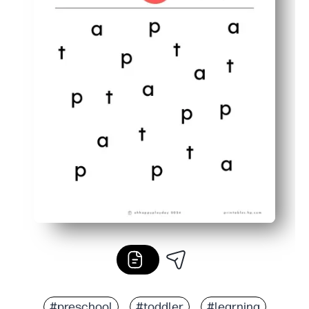
#preschool
#toddler
#learning