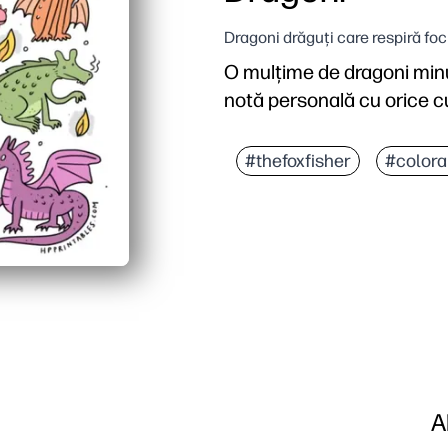
Dragoni drăguți care respiră foc
O mulțime de dragoni minu
notă personală cu orice culo
#thefoxfisher
#colora
A