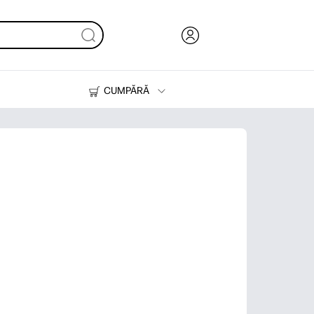
CUMPĂRĂ
Cerneală & Toner
Imprimante