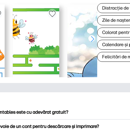
Distracție de
Zile de naște
Colorat pentr
Calendare și 
Felicitări de
ntables este cu adevărat gratuit?
ntables oferă peste 2.500 de imprimabile gratuite pentru descă
voie de un cont pentru descărcare și imprimare?
ați pagini de colorat populare, foi de lucru distractive de învățare,