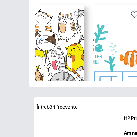
Întrebări frecvente
HP Pri
HP Pri
Am ne
Explor