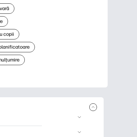
 vară
re
u copii
planificatoare
 mulțumire
rcare și imprimare.
 știri și cărți