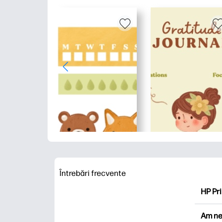
Întrebări frecvente
HP Pri
HP Pri
Am ne
Explor