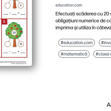
education.com
Efectuați scăderea cu 20 d
obligațiuni numerice de co
imprima și utiliza în câte
De ce funcționează:
Construiește fluența fap
#education.com
#inv
Imaginile luminoase ale m
#matematică
#clasa 
Perfect pentru clasa înt
Preparare redusă și cern
A