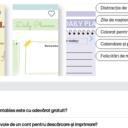
Distracție de
Zile de naște
Colorat pentr
Calendare și 
Felicitări de
ntables este cu adevărat gratuit?
ntables oferă peste 2.500 de imprimabile gratuite pentru descă
voie de un cont pentru descărcare și imprimare?
ați pagini de colorat populare, foi de lucru distractive de învățare,