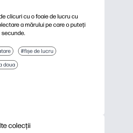
e clicuri cu o foaie de lucru cu
lectare a mărului pe care o puteți
va secunde.
telor prin legarea legăturilor numerice la strategii e
atare
#fișe de lucru
ărului evidențiază relațiile parțiale întregi, astfel î
a doua
âi și a doua - încălzire rapidă, centru de matematică
eală redusă - imprimați o singură dată, introduceți mâ
lte colecții