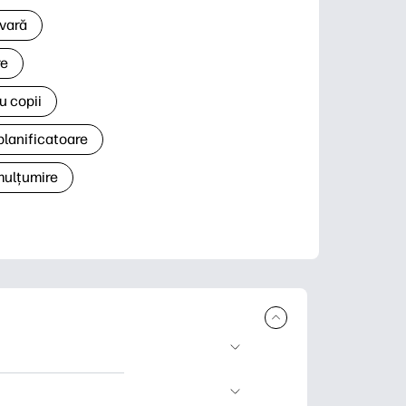
 vară
re
u copii
planificatoare
 mulțumire
rcare și imprimare.
 știri și cărți