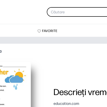
FAVORITE
a
Descrieți vre
education.com