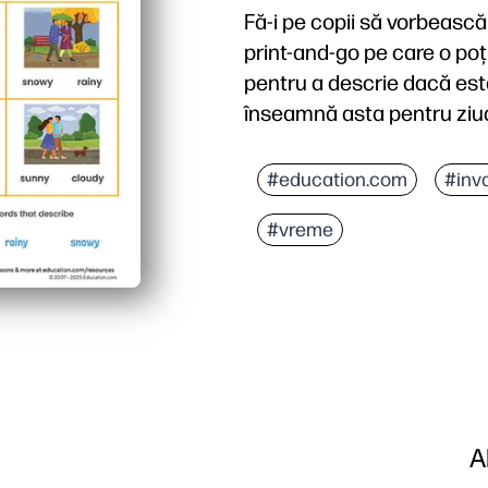
Fă-i pe copii să vorbească
print-and-go pe care o poți
pentru a descrie dacă este 
înseamnă asta pentru ziua
De ce funcționează:
Print-and-go - pregătire
#education.com
#inv
Construiește vocabularul 
#vreme
Încurajează observarea, 
Flexibil pentru mai multe
A