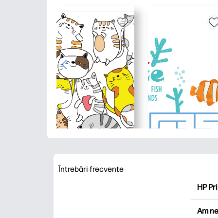
Întrebări frecvente
HP Pri
HP Pri
Am ne
Explor