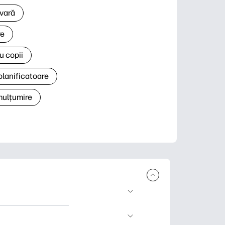
 vară
re
u copii
planificatoare
 mulțumire
rcare și imprimare.
 știri și cărți