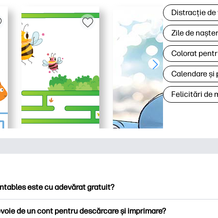
Distracție de
Zile de naște
Colorat pentr
Calendare și 
Felicitări de
ntables este cu adevărat gratuit?
ntables oferă peste 2.500 de imprimabile gratuite pentru descă
voie de un cont pentru descărcare și imprimare?
ați pagini de colorat populare, foi de lucru distractive de învățare,