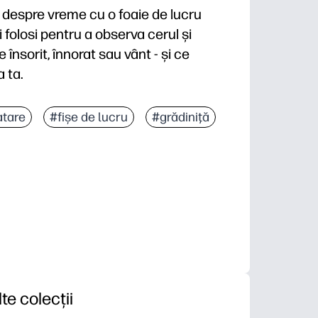
 despre vreme cu o foaie de lucru
 folosi pentru a observa cerul și
însorit, înnorat sau vânt - și ce
 ta.
 zero pentru dimineți aglomerate, stații sau subplanur
atare
#fișe de lucru
#grădiniţă
vremii și conexiunile științifice timpurii pe care le p
vorbirea și scrierea simplă pe măsură ce copiii observ
 vârste - utilizați ca mini-lecție, check-in dimineața 
lte colecții