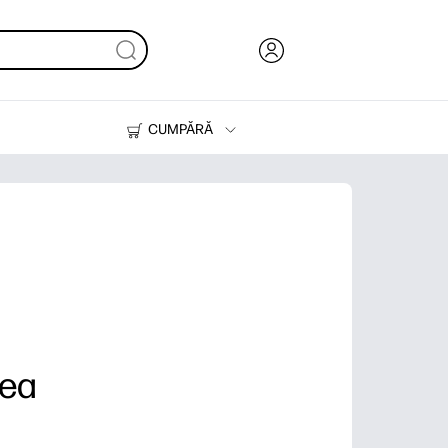
CUMPĂRĂ
Cerneală & Toner
Imprimante
mea