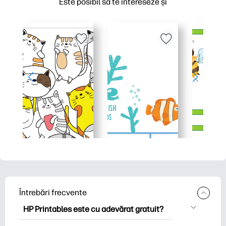
Este posibil să te intereseze și
Întrebări frecvente
HP Printables este cu adevărat gratuit?
HP Printables oferă peste 2.500 de