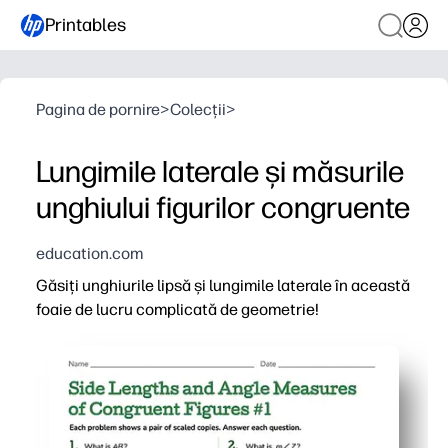
Printables
Pagina de pornire
>
Colecții
>
Lungimile laterale și măsurile
unghiului figurilor congruente
education.com
Găsiți unghiurile lipsă și lungimile laterale în această
foaie de lucru complicată de geometrie!
De ce funcționează:
Comoditate de imprimare și utilizare - aveți o practică ga
Imaginile captivante ale formelor congruente îi ajută pe
Construiește raționamentul și vocabularul matematic, deo
Versatil pentru clasă, grupuri mici, teme sau revizuire la