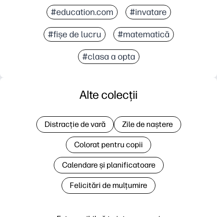
#education.com
#invatare
#fișe de lucru
#matematică
#clasa a opta
Alte colecții
Distracție de vară
Zile de naștere
Colorat pentru copii
Calendare și planificatoare
Felicitări de mulțumire