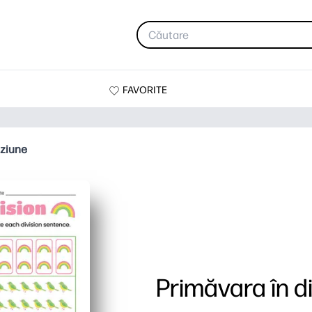
FAVORITE
iziune
Primăvara în d