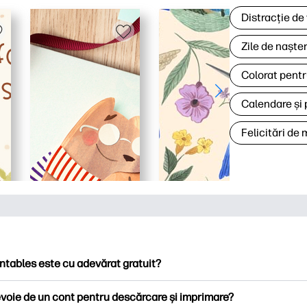
Distracție de
Zile de naște
Colorat pentr
Calendare și 
Felicitări de
ntables este cu adevărat gratuit?
ntables oferă peste 2.500 de imprimabile gratuite pentru descă
voie de un cont pentru descărcare și imprimare?
ați pagini de colorat populare, foi de lucru distractive de învățare,