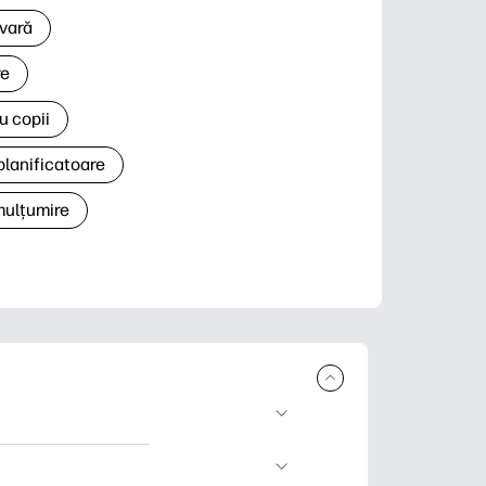
 vară
re
u copii
planificatoare
 mulțumire
rcare și imprimare.
 știri și cărți