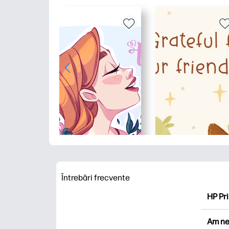
Întrebări frecvente
HP Pri
HP Pri
Am ne
Explor