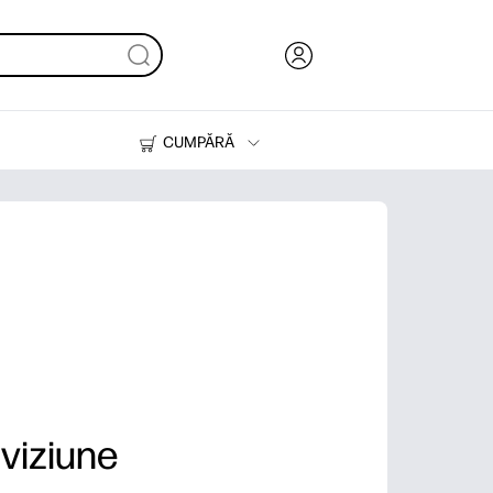
CUMPĂRĂ
Cerneală & Toner
Imprimante
iviziune