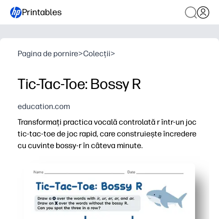
Printables
Pagina de pornire
>
Colecții
>
Tic-Tac-Toe: Bossy R
education.com
Transformați practica vocală controlată r într-un joc
tic-tac-toe de joc rapid, care construiește încredere
cu cuvinte bossy-r în câteva minute.
De ce funcționează:
Print-and-play - tăiere sau configurare zero, perfect pen
Repetare bazată pe joc - tic-tac-toe îi menține pe copii
Fonică concentrată - exersați ar, er, ir, or, ur în citire și
Utilizare flexibilă - activitate parteneră, finisare rapidă