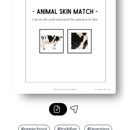
#preschool
#toddler
#learning