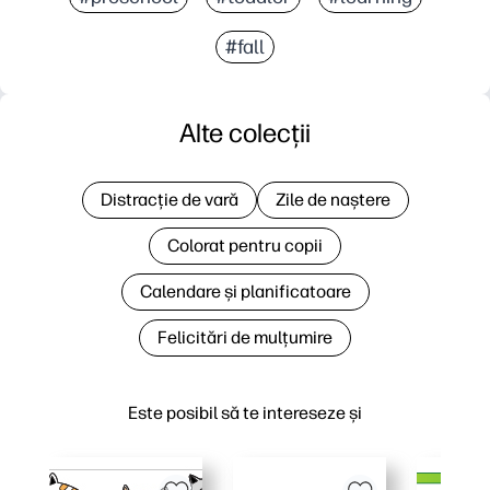
#fall
Alte colecții
Distracție de vară
Zile de naștere
Colorat pentru copii
Calendare și planificatoare
Felicitări de mulțumire
Este posibil să te intereseze și