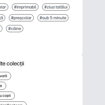
tar
#imprimabil
#ziua tatălui
ţă
#preșcolar
#sub 5 minute
3
#câine
lte colecții
 vară
re
u copii