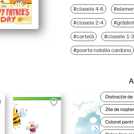
#clasele 4-6
#elemen
#clasele 2-4
#grădini
#cartelă
#clasele 1-
#poarta natalia cardona
A
Distracție de
Zile de naște
Colorat pentr