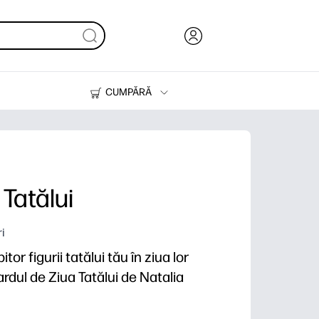
CUMPĂRĂ
Cerneală & Toner
Imprimante
Tatălui
i
or figurii tatălui tău în ziua lor
rdul de Ziua Tatălui de Natalia