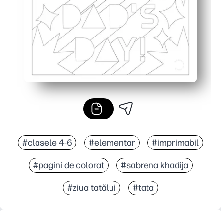
#clasele 4-6
#elementar
#imprimabil
#pagini de colorat
#sabrena khadija
#ziua tatălui
#tata