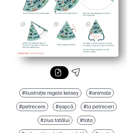
#ilustrație regele kelsey
#animale
#petrecere
#șapcă
#la petreceri
#ziua tatălui
#tata