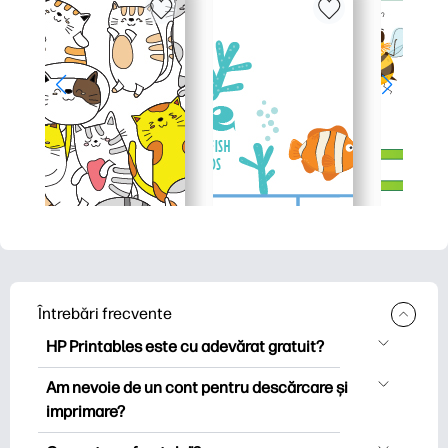
Întrebări frecvente
HP Printables este cu adevărat gratuit?
HP Printables oferă peste 2.500 de
Am nevoie de un cont pentru descărcare și
imprimabile gratuite pentru descărcare
imprimare?
și imprimare. Explorați pagini de colorat
Puteți explora și imprima fără a crea un