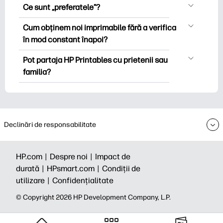
Puteți explora și imprima fără a crea un
populare, foi de lucru distractive de
Ce sunt „preferatele”?
cont. Dar conectarea vă ajută să salvați
învățare, știri și cărți pentru ocazii
Favoritele sunt stocul dvs. personal de
imprimabilele preferate și să le găsiți cu
Cum obținem noi imprimabile fără a verifica
speciale, planificatori, calendare și
imprimare preferat. Când doriți să
ușurință sub „Favorite”. Unele colecții
în mod constant înapoi?
multe altele.
marcați/salvați o anumită imprimantă,
premium vă pot solicita să vă abonați la
Vă puteți
abona
la buletinul informativ
trebuie doar să faceți clic pe pictograma
Pot partaja HP Printables cu prietenii sau
buletinul informativ Printables înainte de
HP Printables pentru a primi notificări
interioară din colțul din dreapta sus al
familia?
a descărca care/imprimare.
despre noile imprimabile (astfel încât să
miniaturii.
Da, puteți partaja pentru uz personal -
puteți petrece mai puțin timp vânând și
deoarece bucuria se mărește atunci
mai mult timp).
când este împărtășită. De asemenea,
puteți partaja buletinul informativ HP
Declinări de responsabilitate
Printables și îi puteți invita să se
aboneze.
HP.com |
Despre noi |
Impact de
durată |
HPsmart.com |
Condiții de
utilizare |
Confidențialitate
© Copyright 2026 HP Development Company, L.P.