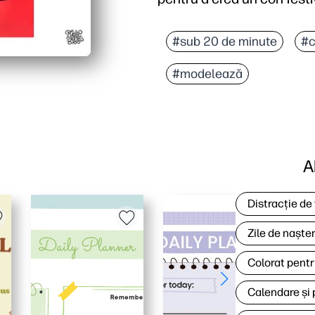
#sub 20 de minute
#c
#modelează
A
Distracție de
Zile de naște
Colorat pentr
Calendare și 