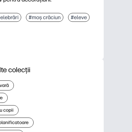
elebrări
#moș crăciun
#eleve
lte colecții
 vară
re
u copii
planificatoare