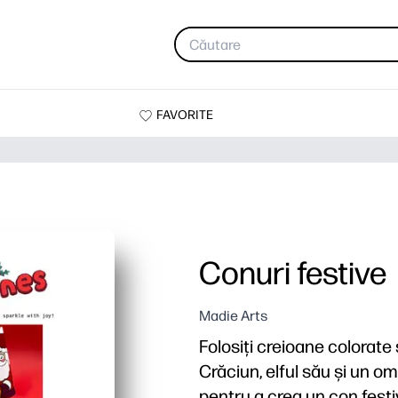
FAVORITE
Conuri festive
Madie Arts
Folosiți creioane colorat
Crăciun, elful său și un om 
pentru a crea un con festi