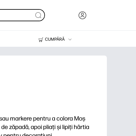
CUMPĂRĂ
Cerneală & Toner
Imprimante
e sau markere pentru a colora Moș
de zăpadă, apoi pliați și lipiți hârtia
v pentru decorațiuni.