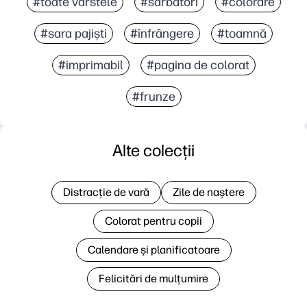
#toate vârstele
#sărbători
#colorare
#sara pajiști
#înfrângere
#toamnă
#imprimabil
#pagina de colorat
#frunze
Alte colecții
Distracție de vară
Zile de naștere
Colorat pentru copii
Calendare și planificatoare
Felicitări de mulțumire