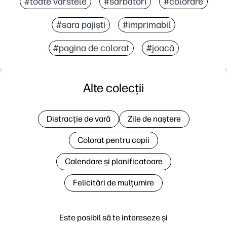
#toate vârstele
#sărbători
#colorare
#sara pajiști
#imprimabil
#pagina de colorat
#joacă
Alte colecții
Distracție de vară
Zile de naștere
Colorat pentru copii
Calendare și planificatoare
Felicitări de mulțumire
Este posibil să te intereseze și