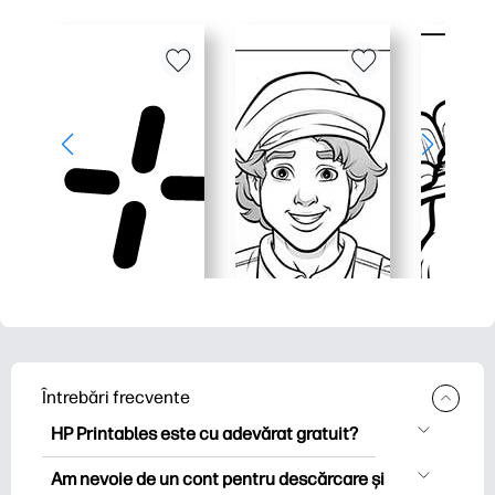
Întrebări frecvente
HP Printables este cu adevărat gratuit?
HP Printables oferă peste 2.500 de
Am nevoie de un cont pentru descărcare și