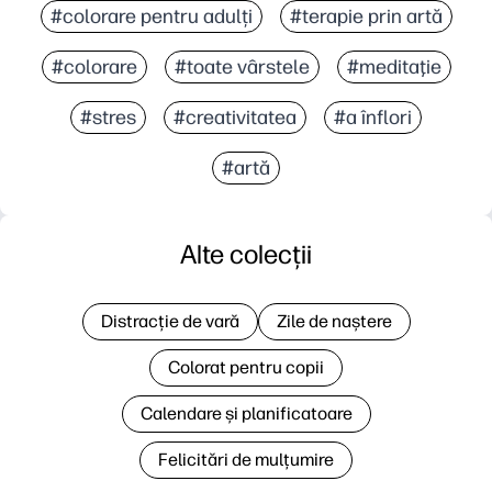
#colorare pentru adulți
#terapie prin artă
#colorare
#toate vârstele
#meditaţie
#stres
#creativitatea
#a înflori
#artă
Alte colecții
Distracție de vară
Zile de naștere
Colorat pentru copii
Calendare și planificatoare
Felicitări de mulțumire