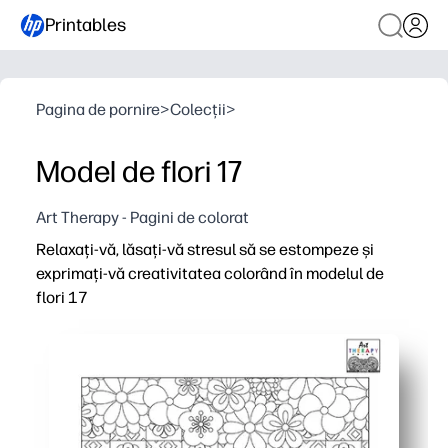
Printables
Pagina de pornire
>
Colecții
>
Model de flori 17
Art Therapy - Pagini de colorat
Relaxați-vă, lăsați-vă stresul să se estompeze și
exprimați-vă creativitatea colorând în modelul de
flori 17
De ce funcționează:
Print-and-Go - zero pregătire atunci când ai nevoie de o
Bucurați-vă de o activitate calmantă, fără ecran, care vă 
Consolidați controlul motorului fin, alegerile de culoar
Utilizați-l pentru finalizări timpurii, pauze cerebrale sau t