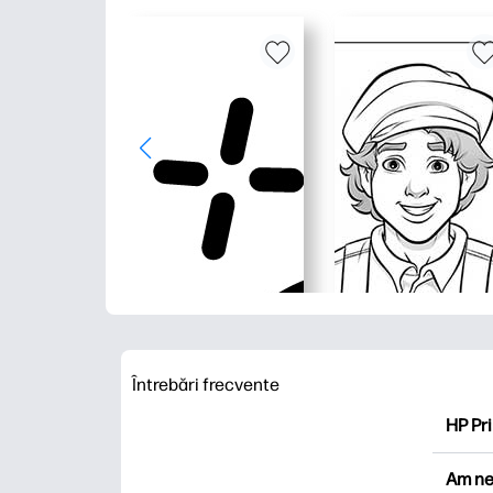
Întrebări frecvente
HP Pri
HP Pri
Am ne
Explor