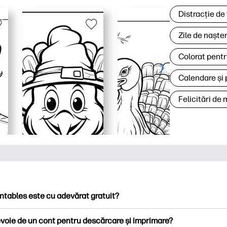
Distracție de
Zile de naște
Colorat pentr
Calendare și 
Felicitări de
ntables este cu adevărat gratuit?
ntables oferă peste 2.500 de imprimabile gratuite pentru descă
voie de un cont pentru descărcare și imprimare?
ați pagini de colorat populare, foi de lucru distractive de învățare,