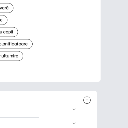
 vară
re
u copii
planificatoare
 mulțumire
rcare și imprimare.
 știri și cărți