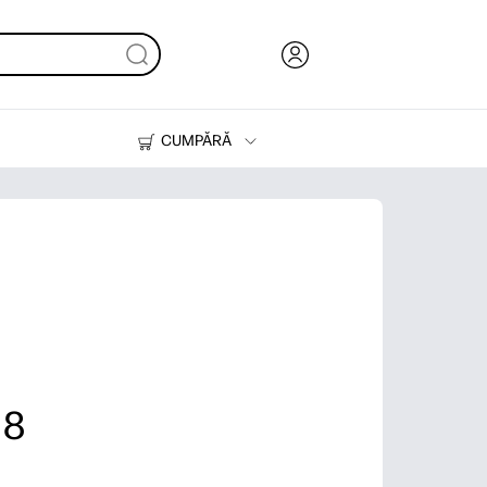
CUMPĂRĂ
Cerneală & Toner
Imprimante
18