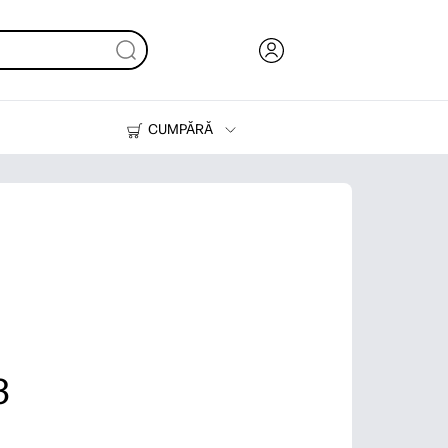
CUMPĂRĂ
Cerneală & Toner
Imprimante
3