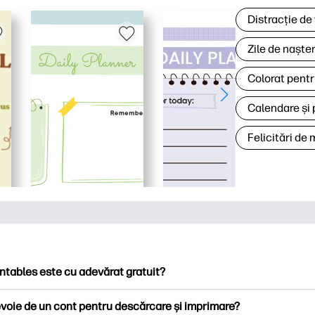
Distracție de
Zile de naște
Colorat pentr
Calendare și 
Felicitări de
ntables este cu adevărat gratuit?
ntables oferă peste 2.500 de imprimabile gratuite pentru descă
voie de un cont pentru descărcare și imprimare?
ați pagini de colorat populare, foi de lucru distractive de învățare,