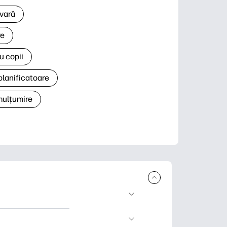
 vară
re
u copii
planificatoare
 mulțumire
rcare și imprimare.
 știri și cărți