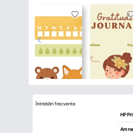
Întrebări frecvente
HP Pri
HP Pri
Am ne
Explor