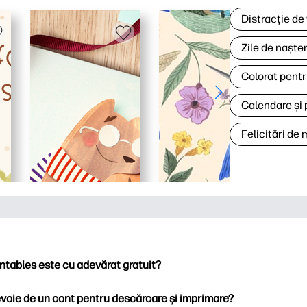
Distracție de
Zile de naște
Colorat pentr
Calendare și 
Felicitări de
ntables este cu adevărat gratuit?
ntables oferă peste 2.500 de imprimabile gratuite pentru descă
voie de un cont pentru descărcare și imprimare?
ați pagini de colorat populare, foi de lucru distractive de învățare,