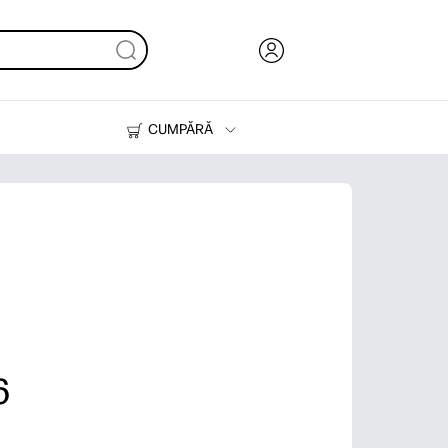
CUMPĂRĂ
Cerneală & Toner
Imprimante
6