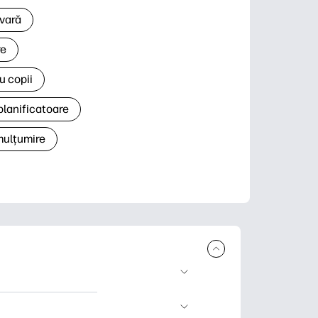
 vară
re
u copii
planificatoare
 mulțumire
rcare și imprimare.
 știri și cărți