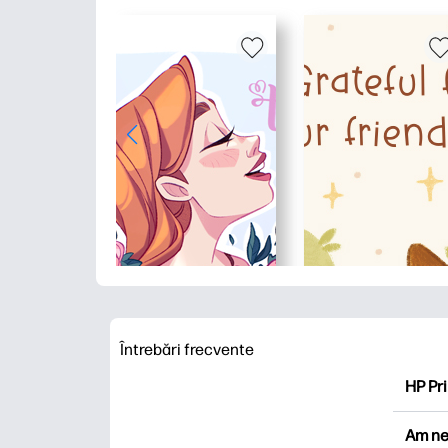
Întrebări frecvente
HP Pri
HP Pri
Am ne
Explor