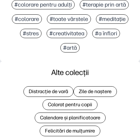
#colorare pentru adulți
#terapie prin artă
#colorare
#toate vârstele
#meditaţie
#stres
#creativitatea
#a înflori
#artă
Alte colecții
Distracție de vară
Zile de naștere
Colorat pentru copii
Calendare și planificatoare
Felicitări de mulțumire