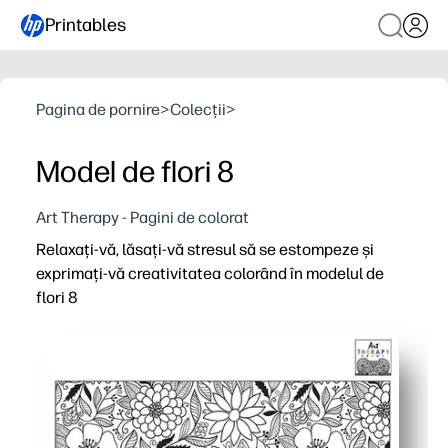
Printables
Pagina de pornire
>
Colecții
>
Model de flori 8
Art Therapy - Pagini de colorat
Relaxați-vă, lăsați-vă stresul să se estompeze și
exprimați-vă creativitatea colorând în modelul de
flori 8
De ce funcționează:
Print-and-go - beneficiați de o pregătire zero pentru co
Tu și ceilalți rămâi implicați - modelul floral detaliat ț
Construiți un control motor fin și alegeri de culoare înc
Folosiți-l oriunde - perfect pentru finisatorii timpurii, r