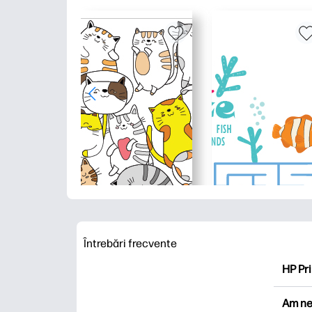
Întrebări frecvente
HP Pri
HP Pri
Am ne
Explor