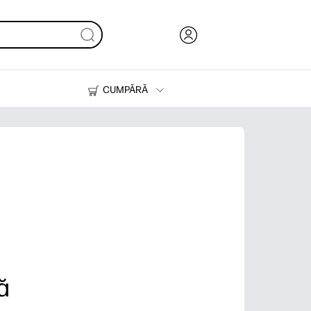
CUMPĂRĂ
Cerneală & Toner
Imprimante
ă