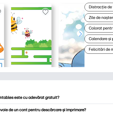
Distracție de
Zile de naște
Colorat pentr
Calendare și 
Felicitări de
ntables este cu adevărat gratuit?
ntables oferă peste 2.500 de imprimabile gratuite pentru descă
voie de un cont pentru descărcare și imprimare?
ați pagini de colorat populare, foi de lucru distractive de învățare,