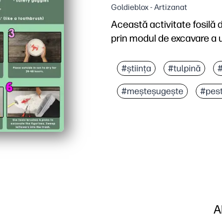
Goldieblox - Artizanat
Această activitate fosilă 
prin modul de excavare a u
De ce funcționează:
Comoditate de imprimare 
#știința
#tulpină
STEM practic - copiii prac
#meșteșugește
#pest
Ștergeți instrucțiunile 
Angajament ridicat - mar
A