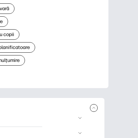
 vară
re
u copii
planificatoare
 mulțumire
rcare și imprimare.
 știri și cărți