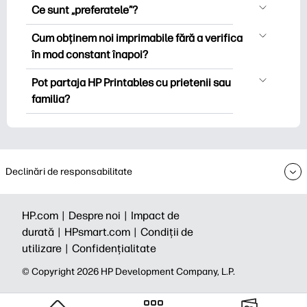
Puteți explora și imprima fără a crea un
populare, foi de lucru distractive de
Ce sunt „preferatele”?
cont. Dar conectarea vă ajută să salvați
învățare, știri și cărți pentru ocazii
Favoritele sunt stocul dvs. personal de
imprimabilele preferate și să le găsiți cu
Cum obținem noi imprimabile fără a verifica
speciale, planificatori, calendare și
imprimare preferat. Când doriți să
ușurință sub „Favorite”. Unele colecții
în mod constant înapoi?
multe altele.
marcați/salvați o anumită imprimantă,
premium vă pot solicita să vă abonați la
Vă puteți
abona
la buletinul informativ
trebuie doar să faceți clic pe pictograma
Pot partaja HP Printables cu prietenii sau
buletinul informativ Printables înainte de
HP Printables pentru a primi notificări
interioară din colțul din dreapta sus al
familia?
a descărca care/imprimare.
despre noile imprimabile (astfel încât să
miniaturii.
Da, puteți partaja pentru uz personal -
puteți petrece mai puțin timp vânând și
deoarece bucuria se mărește atunci
mai mult timp).
când este împărtășită. De asemenea,
puteți partaja buletinul informativ HP
Declinări de responsabilitate
Printables și îi puteți invita să se
aboneze.
HP.com |
Despre noi |
Impact de
durată |
HPsmart.com |
Condiții de
utilizare |
Confidențialitate
© Copyright 2026 HP Development Company, L.P.