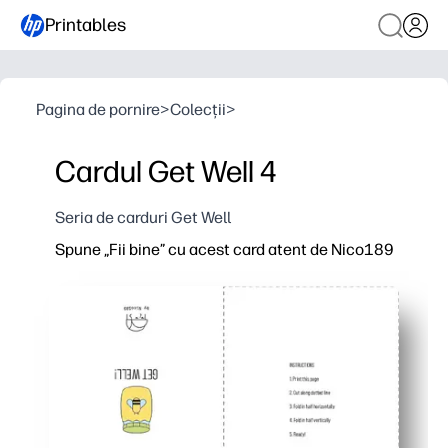
Printables
Pagina de pornire
>
Colecții
>
Cardul Get Well 4
Seria de carduri Get Well
Spune „Fii bine” cu acest card atent de Nico189
De ce funcționează:
Puteți imprima, plia și trimite în câteva minute - făr
Designul luminos și înălțător vă ajută pe dvs. și pe cop
În interior gol pentru note personale - ideal pentru săl
Salvați o excursie la magazin - imprimați una sau mai