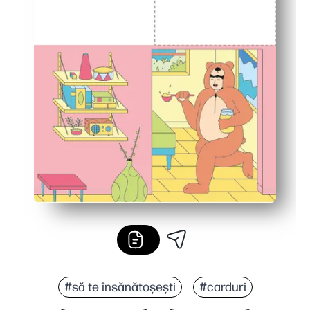
#să te însănătoșești
#carduri