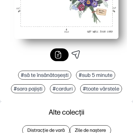
#să te însănătoșești
#sub 5 minute
#sara pajiști
#carduri
#toate vârstele
Alte colecții
Distracție de vară
Zile de naștere