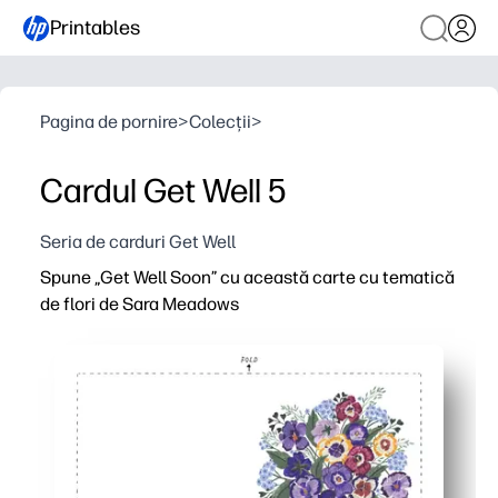
Printables
Pagina de pornire
>
Colecții
>
Cardul Get Well 5
Seria de carduri Get Well
Spune „Get Well Soon” cu această carte cu tematică
de flori de Sara Meadows
De ce funcționează:
Imprimați acasă pe hârtie standard de scrisori - pliați ș
Implicați copiii cu flori vesele pe care le pot colora sa
Personalizați un interior gol cu note sincere, desene sa
Susțineți nevoile clasei sau ale familiei - creați multipl