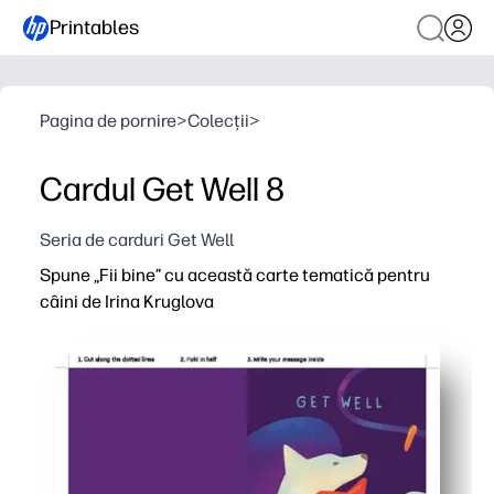
Printables
Pagina de pornire
>
Colecții
>
Cardul Get Well 8
Seria de carduri Get Well
Spune „Fii bine” cu această carte tematică pentru
câini de Irina Kruglova
De ce funcționează:
Imprimați pe Letter sau A4, pliați și sunteți gata în cât
Ilustrația veselă a câinilor aduce zâmbete instantanee - c
Obțineți un interior gol, astfel încât să puteți adăuga o
Sari peste rulările de ultimă oră în magazin, ținând cât