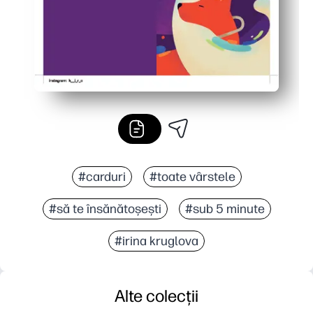
#carduri
#toate vârstele
#să te însănătoșești
#sub 5 minute
#irina kruglova
Alte colecții