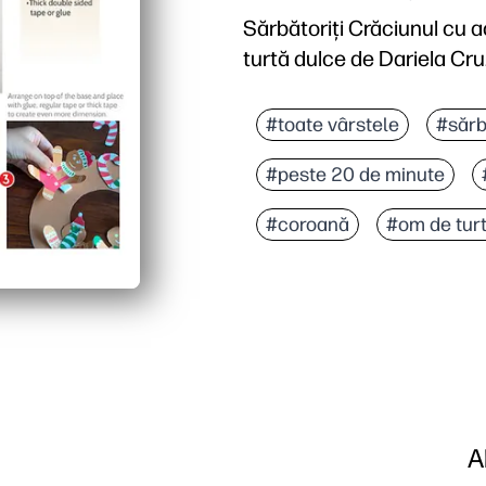
Sărbătoriți Crăciunul cu 
turtă dulce de Dariela Cru
De ce funcționează:
Print-and-go - pur și sim
#toate vârstele
#sărb
Prietenos pentru copii și
#peste 20 de minute
Personalizați cu culori, 
Meșteșuguri reduse, cu p
#coroană
#om de tur
A