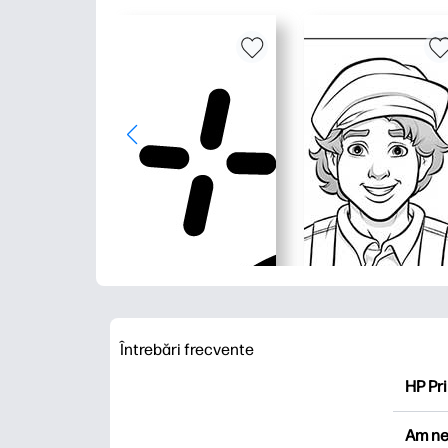
Întrebări frecvente
HP Pri
HP Pri
Am ne
Explor