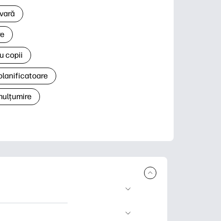
 vară
re
u copii
planificatoare
 mulțumire
rcare și imprimare.
 știri și cărți