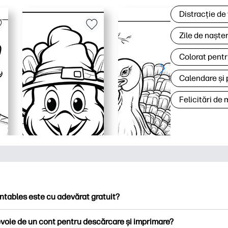
Distracție de
Zile de naște
Colorat pentr
Calendare și 
Felicitări de
ntables este cu adevărat gratuit?
ntables oferă peste 2.500 de imprimabile gratuite pentru descă
voie de un cont pentru descărcare și imprimare?
ați pagini de colorat populare, foi de lucru distractive de învățare,