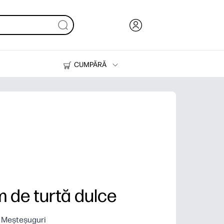
CUMPĂRĂ
Cerneală & Toner
Imprimante
 de turtă dulce
- Meșteșuguri