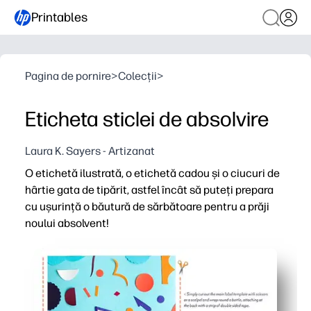
Printables
Pagina de pornire
>
Colecții
>
Eticheta sticlei de absolvire
Laura K. Sayers - Artizanat
O etichetă ilustrată, o etichetă cadou și o ciucuri de
hârtie gata de tipărit, astfel încât să puteți prepara
cu ușurință o băutură de sărbătoare pentru a prăji
noului absolvent!
De ce funcționează:
Imprimabile cu pregătire zero - imprimați, tăiați și îmbră
Versatil pentru orice sărbătoare - funcționează cu cidru 
Aspect coeziv, lustruit - piesele potrivite vă ridică inst