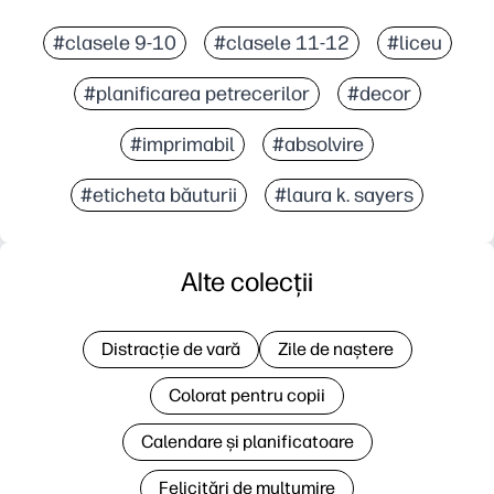
#clasele 9-10
#clasele 11-12
#liceu
#planificarea petrecerilor
#decor
#imprimabil
#absolvire
#eticheta băuturii
#laura k. sayers
Alte colecții
Distracție de vară
Zile de naștere
Colorat pentru copii
Calendare și planificatoare
Felicitări de mulțumire