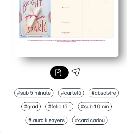
Designul jucăuș, cu tematică de absolvire, încadrează card
#sub 5 minute
#cartelă
#absolvire
#grad
#felicitări
#sub 10min
#laura k sayers
#card cadou