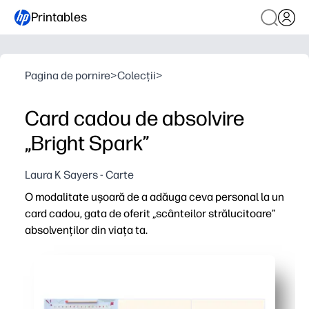
Printables
Pagina de pornire
>
Colecții
>
Card cadou de absolvire
„Bright Spark”
Laura K Sayers - Carte
O modalitate ușoară de a adăuga ceva personal la un
card cadou, gata de oferit „scânteilor strălucitoare”
absolvenților din viața ta.
De ce funcționează:
Imprimați, tăiați și asamblați în câteva minute - fără pre
Ridică orice card cadou într-un suvenir - adăugați un me
Perfect pentru sărbătorile acasă sau în clasă - captivan