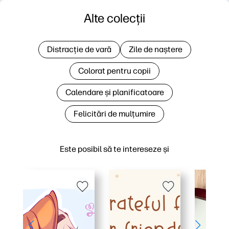
Alte colecții
Distracție de vară
Zile de naștere
Colorat pentru copii
Calendare și planificatoare
Felicitări de mulțumire
Este posibil să te intereseze și