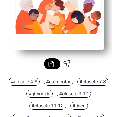
#clasele 4-6
#elementar
#clasele 7-8
#gimnaziu
#clasele 9-10
#clasele 11-12
#liceu