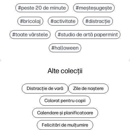
#peste 20 de minute
#meșteșugește
#bricolaj
#activitate
#distracție
#toate vârstele
#studio de artă papermint
#halloween
Alte colecții
Distracție de vară
Zile de naștere
Colorat pentru copii
Calendare și planificatoare
Felicitări de mulțumire