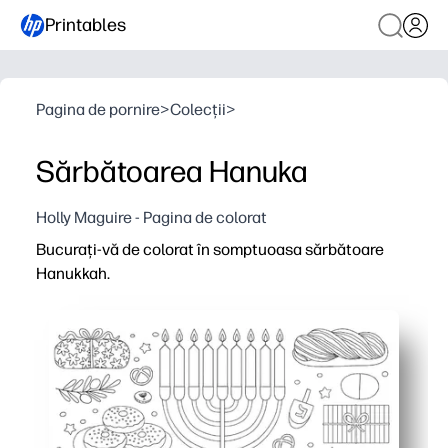
Printables
Pagina de pornire
>
Colecții
>
Sărbătoarea Hanuka
Holly Maguire - Pagina de colorat
Bucurați-vă de colorat în somptuoasa sărbătoare
Hanukkah.
De ce funcționează:
Comoditate de imprimare și utilizare - îl puteți seta î
Angajează copiii în tradițiile Hanuka - menora, dreidel 
Construiește concentrarea și abilitățile motorii fine - 
Se transformă în decor instantaneu - culoare și bandă pe