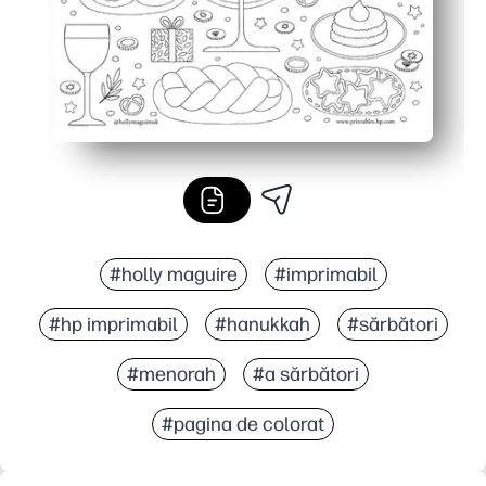
#holly maguire
#imprimabil
#hp imprimabil
#hanukkah
#sărbători
#menorah
#a sărbători
#pagina de colorat