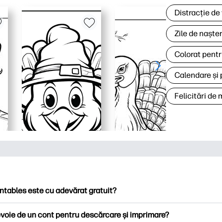
Distracție de
Zile de naște
Colorat pentr
Calendare și 
Felicitări de
ntables este cu adevărat gratuit?
ntables oferă peste 2.500 de imprimabile gratuite pentru descă
voie de un cont pentru descărcare și imprimare?
ați pagini de colorat populare, foi de lucru distractive de învățare,