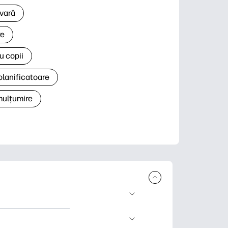
 vară
re
u copii
planificatoare
 mulțumire
rcare și imprimare.
 știri și cărți