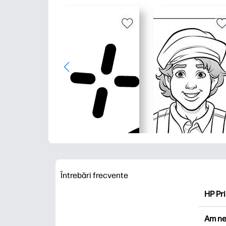
Întrebări frecvente
HP Pri
HP Pri
Am ne
Explor