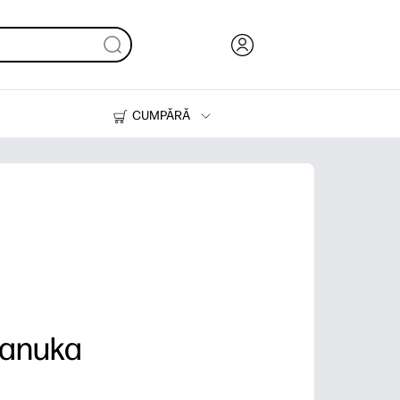
CUMPĂRĂ
Cerneală & Toner
Imprimante
Hanuka