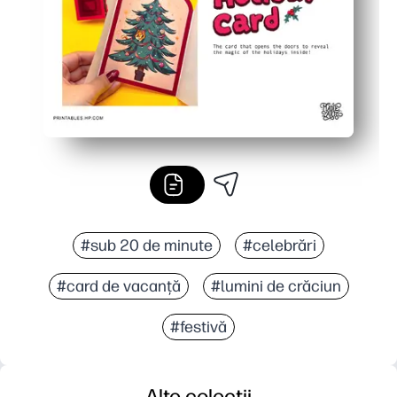
#sub 20 de minute
#celebrări
#card de vacanță
#lumini de crăciun
#festivă
Alte colecții