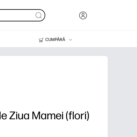
CUMPĂRĂ
Cerneală & Toner
Imprimante
de Ziua Mamei (flori)