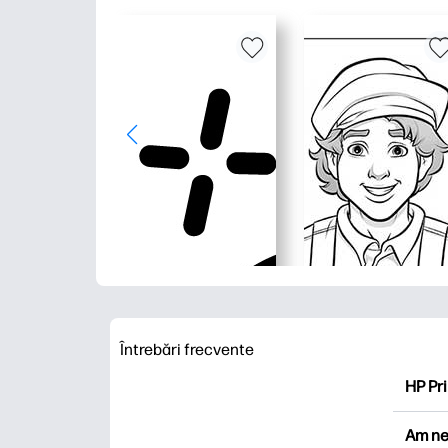
Întrebări frecvente
HP Pri
HP Pri
Am ne
Explor