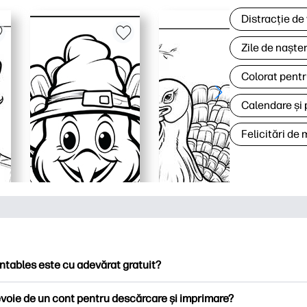
Distracție de
Zile de naște
Colorat pentr
Calendare și 
Felicitări de
ntables este cu adevărat gratuit?
ntables oferă peste 2.500 de imprimabile gratuite pentru descă
voie de un cont pentru descărcare și imprimare?
ați pagini de colorat populare, foi de lucru distractive de învățare,