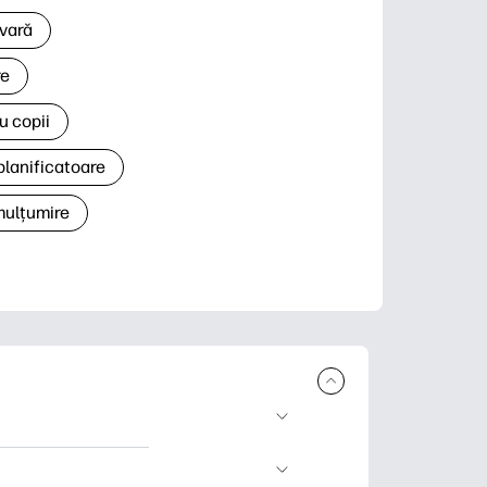
 vară
re
u copii
planificatoare
 mulțumire
rcare și imprimare.
 știri și cărți