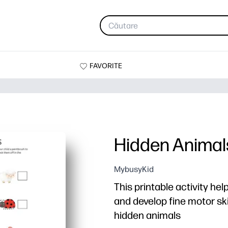
FAVORITE
Hidden Animal
MybusyKid
This printable activity he
and develop fine motor ski
hidden animals