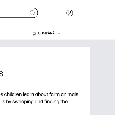
CUMPĂRĂ
Cerneală & Toner
Imprimante
s
lps children learn about farm animals
lls by sweeping and finding the