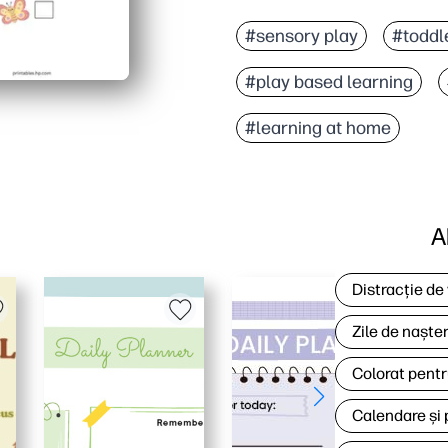
#sensory play
#toddle
#play based learning
#learning at home
A
Distracție de
Zile de naște
Colorat pentr
Calendare și 