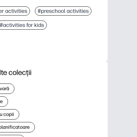
r activities
#preschool activities
#activities for kids
lte colecții
 vară
re
u copii
planificatoare