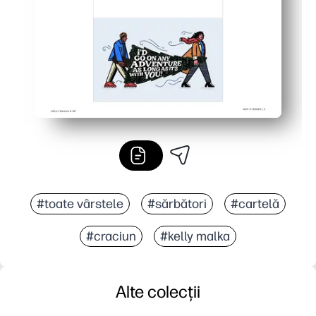
#toate vârstele
#sărbători
#cartelă
#craciun
#kelly malka
Alte colecții