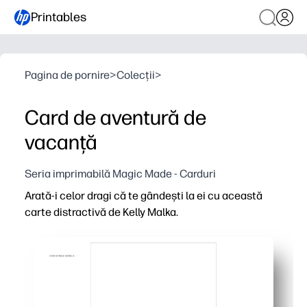
Printables
Pagina de pornire
>
Colecții
>
Card de aventură de
vacanță
Seria imprimabilă Magic Made - Carduri
Arată-i celor dragi că te gândești la ei cu această
carte distractivă de Kelly Malka.
De ce funcționează:
Comoditate de imprimare și utilizare - trebuie doar să impr
Personal și sincer - adăugați propriul mesaj și lăsați c
Perfect pentru oricine - ideal pentru profesori, colegi de 
Design realizat de artiști - lucrări de artă vibrante, festi