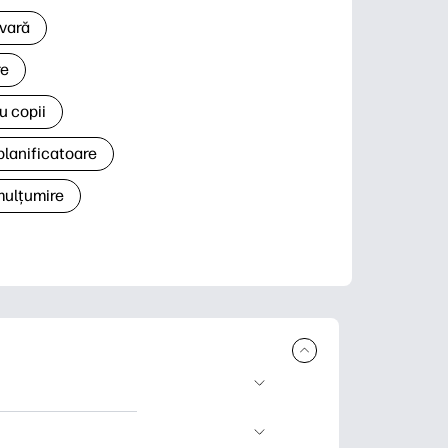
 vară
re
u copii
planificatoare
 mulțumire
rcare și imprimare.
 știri și cărți