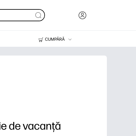
CUMPĂRĂ
Cerneală & Toner
Imprimante
e de vacanță