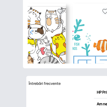
Întrebări frecvente
HP Pri
HP Pri
Am ne
Explor