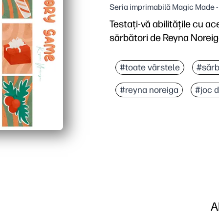
Seria imprimabilă Magic Made 
Testați-vă abilitățile cu 
sărbători de Reyna Noreig
De ce funcționează:
Imprimați acasă, tăiați 
#toate vârstele
#sărb
Copiii tăi își construies
#reyna noreiga
#joc 
Puteți scala provocarea 
Imprimați pe carton sau la
A