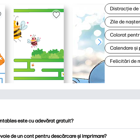
Distracție de
Zile de naște
Colorat pentr
Calendare și 
Felicitări de
ntables este cu adevărat gratuit?
ntables oferă peste 2.500 de imprimabile gratuite pentru descă
voie de un cont pentru descărcare și imprimare?
ați pagini de colorat populare, foi de lucru distractive de învățare,