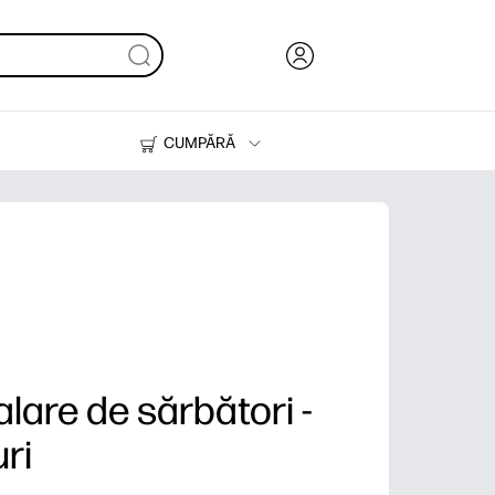
CUMPĂRĂ
Cerneală & Toner
Imprimante
lare de sărbători -
ri