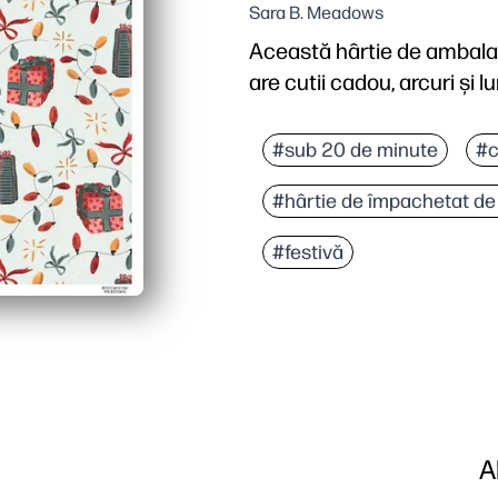
Sara B. Meadows
Această hârtie de ambalare
are cutii cadou, arcuri și l
De ce funcționează:
Puteți imprima acasă în
#sub 20 de minute
#c
Dimensiuni flexibile - im
#hârtie de împachetat de
Arta strălucitoare și ves
Designul prietenos pentr
#festivă
A