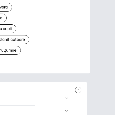
 vară
re
u copii
planificatoare
 mulțumire
rcare și imprimare.
 știri și cărți