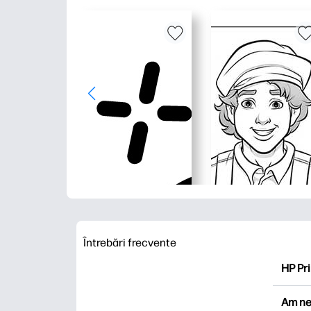
Întrebări frecvente
HP Pri
HP Pri
Am ne
Explor