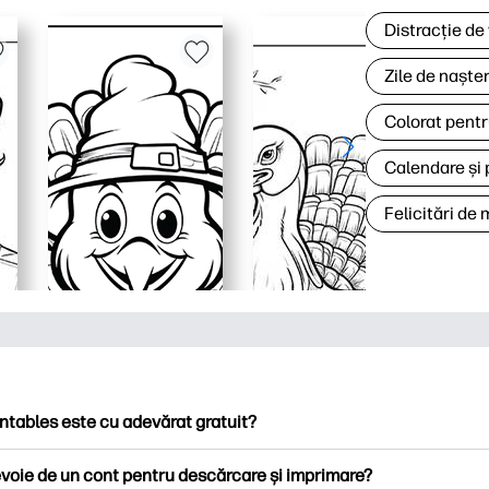
Distracție de
Zile de naște
Colorat pentr
Calendare și 
Felicitări de
ntables este cu adevărat gratuit?
ntables oferă peste 2.500 de imprimabile gratuite pentru descă
voie de un cont pentru descărcare și imprimare?
ați pagini de colorat populare, foi de lucru distractive de învățare,