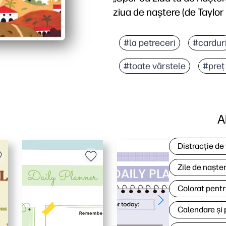
ziua de naștere (de Taylor 
#la petreceri
#cardur
#toate vârstele
#preț
A
Distracție de
Zile de naște
Colorat pentr
Calendare și 