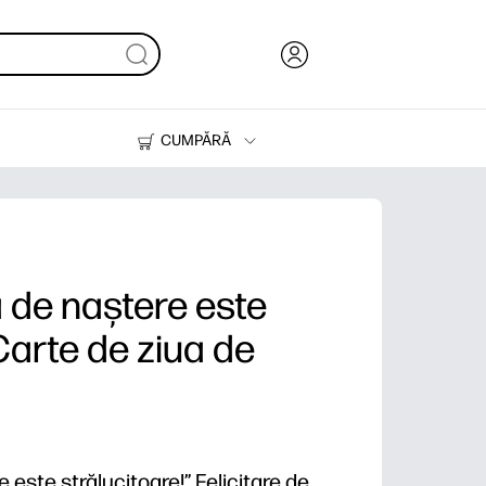
CUMPĂRĂ
Cerneală & Toner
Imprimante
a de naștere este
Carte de ziua de
 este strălucitoare!” Felicitare de