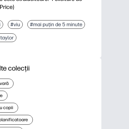
Price)
i
#viu
#mai puțin de 5 minute
 taylor
lte colecții
 vară
re
u copii
planificatoare