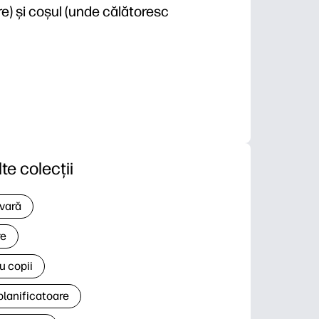
re) și coșul (unde călătoresc
e știință print-and-go - perfectă pentru centre, zile
ocabularul din lumea reală - plic, arzător, coș - în ti
- activitate rapidă de etichetare, prompt de colorare 
otorii fine și de observare pe măsură ce copiii colore
lte colecții
 vară
re
u copii
planificatoare