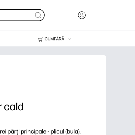
CUMPĂRĂ
Cerneală & Toner
Imprimante
 cald
i părți principale - plicul (bula),