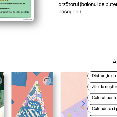
arzătorul (balonul de pute
pasagerii).
De ce funcționează:
Primești o mini-lecție d
Copiii se blochează pe v
Folosește-l în felul tău 
Construiește abilități m
A
Distracție de
Zile de naște
Colorat pentr
Calendare și 