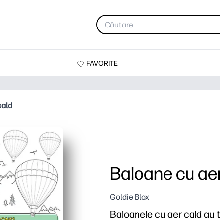
FAVORITE
cald
Baloane cu aer
Goldie Blox
Baloanele cu aer cald au tre