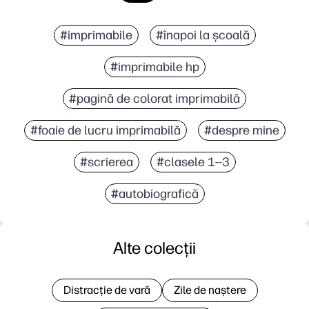
#imprimabile
#înapoi la școală
#imprimabile hp
#pagină de colorat imprimabilă
#foaie de lucru imprimabilă
#despre mine
#scrierea
#clasele 1--3
#autobiografică
Alte colecții
Distracție de vară
Zile de naștere